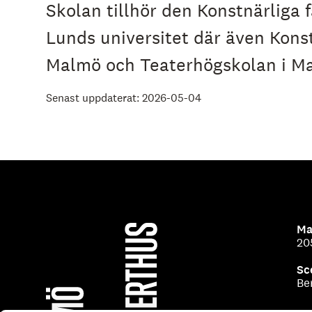
Skolan tillhör den Konstnärliga 
e
h
Lunds universitet där även Kons
å
l
Malmö och Teaterhögskolan i Ma
l
e
t
Senast uppdaterat: 2026-05-04
Ma
20
Sc
Be