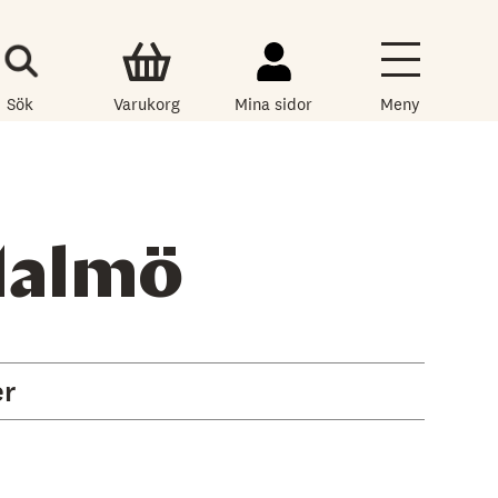
Sök
Varukorg
Mina sidor
Meny
Malmö
er