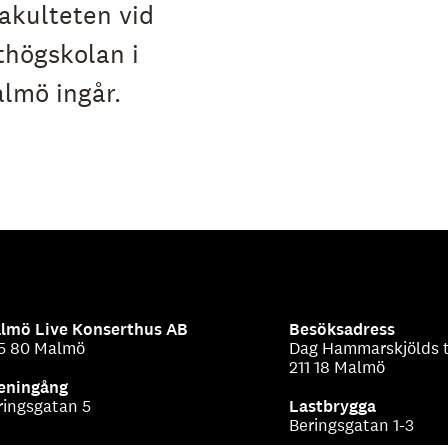
fakulteten vid
thögskolan i
lmö ingår.
lmö Live Konserthus AB
Besöksadress
5 80 Malmö
Dag Hammarskjölds t
211 18 Malmö
eningång
ringsgatan 5
Lastbrygga
Beringsgatan 1-3