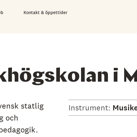
bb
Kontakt & öppettider
khögskolan i 
ensk statlig
Instrument:
Musik
g och
pedagogik.