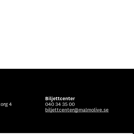
Biljettcenter
org 4
040 34 35 00
biljettcenter@malmolive.se