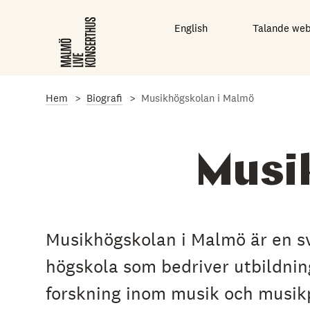
G
å
English
Talande we
t
i
l
l
d
e
Hem
Biografi
Musikhögskolan i Malmö
t
h
u
v
Musi
u
d
s
a
k
l
Musikhögskolan i Malmö är en sv
i
g
högskola som bedriver utbildnin
a
i
forskning inom musik och musik
n
n