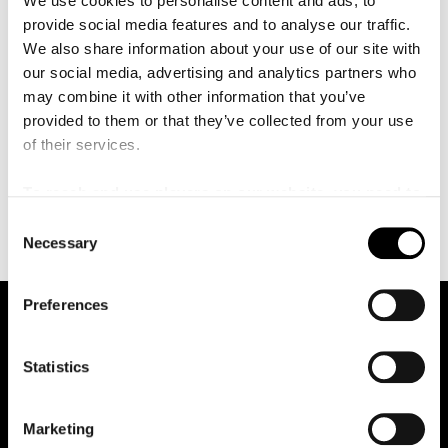
We use cookies to personalise content and ads, to
å
Sinfonietta. Malmöpubliken har redan haft tillfälle att
l
provide social media features and to analyse our traffic.
l
lära känna henne under flera uppskattade besök. Chen
We also share information about your use of our site with
e
kom till USA 1989 och inledde sina studier vid New
t
our social media, advertising and analytics partners who
England Conservatory i Boston, där hon blev den första i
may combine it with other information that you’ve
skolans historia att parallellt erhålla en master i både
provided to them or that they’ve collected from your use
violinspel och dirigering. Chens stjärna står redan högt
of their services.
på musikhimlen och hon spås en lysande framtid som
dirigent efter en lång rad framgångar och uppskattade
To reach and use players on our website, you need to
gästbesök i Europa och USA.
manage cookies
C
Necessary
o
n
s
Preferences
e
n
t
Statistics
S
e
Marketing
l