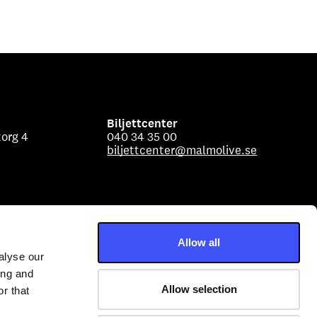
Biljettcenter
org 4
040 34 35 00
biljettcenter@malmolive.se
Allow all
alyse our
ing and
Allow selection
r that