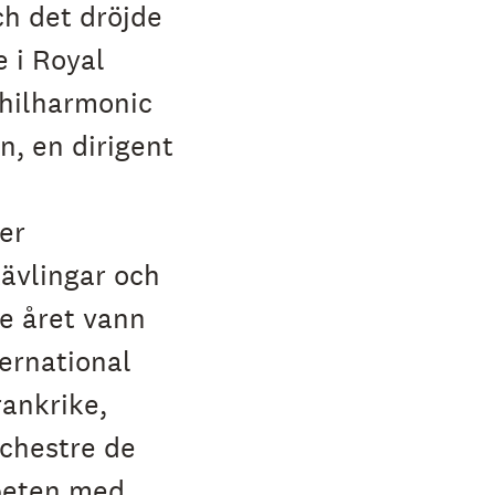
h det dröjde
 i Royal
hilharmonic
, en dirigent
er
tävlingar och
e året vann
ternational
ankrike,
rchestre de
rbeten med