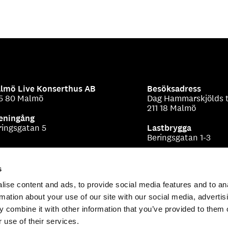
lmö Live Konserthus AB
Besöksadress
5 80 Malmö
Dag Hammarskjölds t
211 18 Malmö
eningång
ringsgatan 5
Lastbrygga
Beringsgatan 1-3
s
ise content and ads, to provide social media features and to an
rmation about your use of our site with our social media, advertis
 combine it with other information that you’ve provided to them o
 use of their services.