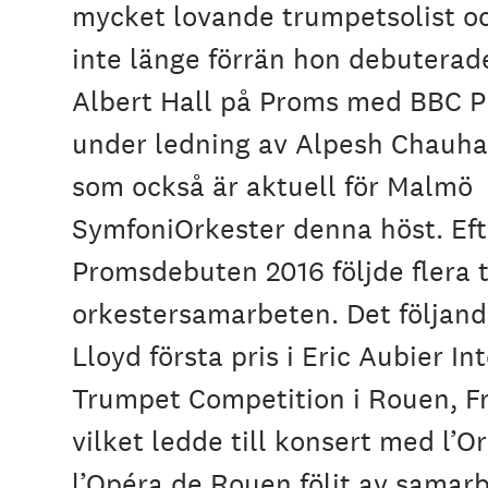
mycket lovande trumpetsolist oc
e
h
inte länge förrän hon debuterade
å
l
Albert Hall på Proms med BBC P
l
e
under ledning av Alpesh Chauhan
t
som också är aktuell för Malmö
SymfoniOrkester denna höst. Eft
Promsdebuten 2016 följde flera 
orkestersamarbeten. Det följand
Lloyd första pris i Eric Aubier In
Trumpet Competition i Rouen, Fr
vilket ledde till konsert med l’O
l’Opéra de Rouen följt av sama