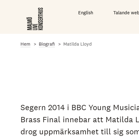
G
å
English
Talande we
t
i
l
l
d
e
Hem
Biografi
Matilda Lloyd
t
h
u
v
u
d
s
a
k
l
Segern 2014 i BBC Young Musicia
i
g
Brass Final innebar att Matilda 
a
i
drog uppmärksamhet till sig so
n
n