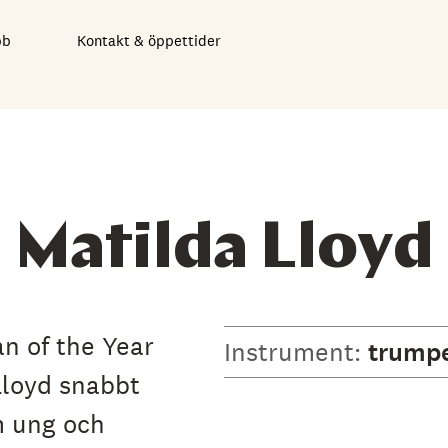
bb
Kontakt & öppettider
Matilda Lloyd
n of the Year
Instrument:
trump
Lloyd snabbt
m ung och