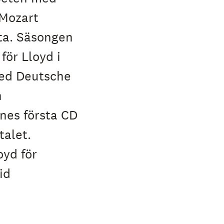
 Mozart
ta. Säsongen
för Lloyd i
med Deutsche
n
nes första CD
alet.
yd för
id