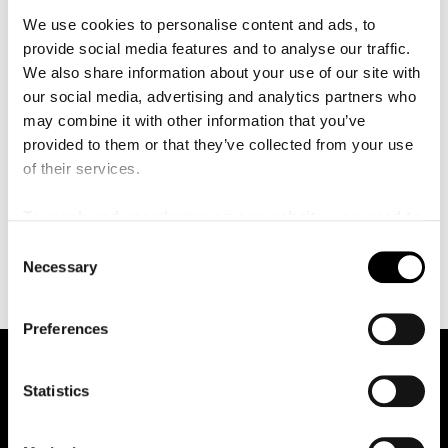
å
Stockholm fortsatte studierna i München för Andrea
l
We use cookies to personalise content and ads, to
l
Lieberknecht vid Hochschule für Musik und Theater.
provide social media features and to analyse our traffic.
e
Michelin har frilansat i både svenska och internationella
t
We also share information about your use of our site with
orkestrar, som till exempel Gustav Mahler
our social media, advertising and analytics partners who
Jugendorchester under en internationell orkesterturné.
may combine it with other information that you’ve
Michelin var 2020 års vinnare av Solistpriset och de
provided to them or that they’ve collected from your use
inledande raderna i juryns motivering talar för sig själva:
of their services.
”Laura Michelin har en alldeles sällsynt förmåga att
fånga publiken med sitt utsökta artisteri. Med en djupt
To reach and use players on our website, you need to
rotad musikalitet och ett utomordentligt hantverk lyfter
manage cookies
C
hon musiken till högsta internationella nivå ...”.
Necessary
o
n
s
Preferences
e
n
t
Statistics
S
e