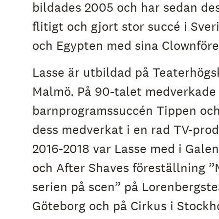
bildades 2005 och har sedan des
e
h
flitigt och gjort stor succé i Sver
å
l
och Egypten med sina Clownföres
l
e
t
Lasse är utbildad på Teaterhögs
Malmö. På 90-talet medverkade 
barnprogramssuccén Tippen och
dess medverkat i en rad TV-prod
2016-2018 var Lasse med i Gale
och After Shaves föreställning 
serien på scen” på Lorenbergste
Göteborg och på Cirkus i Stockh