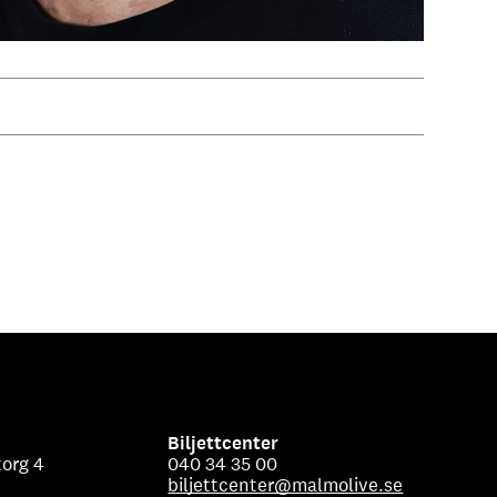
Biljettcenter
org 4
040 34 35 00
biljettcenter@malmolive.se