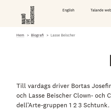
G
å
English
Talande we
t
i
l
l
d
e
Hem
Biografi
Lasse Beischer
t
h
u
v
u
d
s
a
k
l
Till vardags driver Bortas Josef
i
g
och Lasse Beischer Clown- och
a
i
dell’Arte-gruppen 1 2 3 Schtunk
n
n