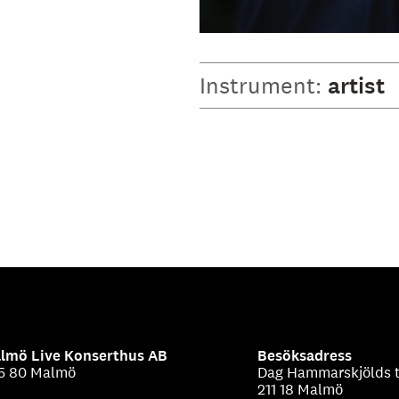
Instrument:
artist
lmö Live Konserthus AB
Besöksadress
5 80 Malmö
Dag Hammarskjölds t
211 18 Malmö