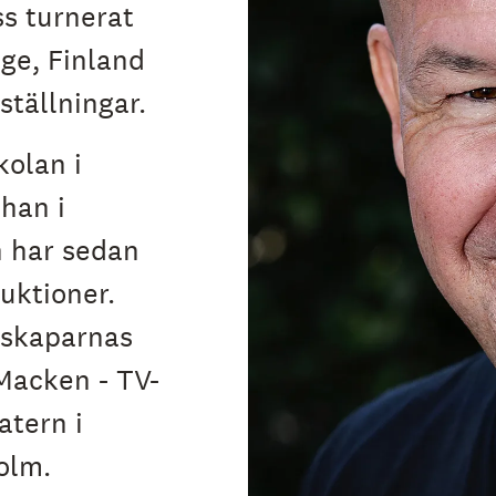
s turnerat
ige, Finland
tällningar.
kolan i
han i
 har sedan
uktioner.
nskaparnas
”Macken - TV-
atern i
olm.