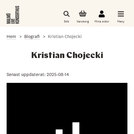
G
å
t
i
Sök
Varukorg
Mina sidor
Meny
l
l
d
Hem
Biografi
Kristian Chojecki
e
t
h
u
Kristian Chojecki
v
u
d
s
Senast uppdaterat: 2025-08-14
a
k
l
i
g
a
i
n
n
e
h