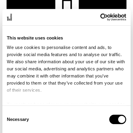
å
l
l
e
t
This website uses cookies
We use cookies to personalise content and ads, to
provide social media features and to analyse our traffic.
We also share information about your use of our site with
our social media, advertising and analytics partners who
may combine it with other information that you’ve
provided to them or that they’ve collected from your use
Position:
Alt. stämledare - Cello
of their services.
Instrument:
cello
To reach and use players on our website, you need to
manage cookies
Kristian Chojecki är uppvuxen i Göteborg.
Han har
C
Necessary
tidigare studerat vid Musikhögskolan i Malmö. Nu
o
studerar han i sitt sista år vid Royal Academy of Musics
n