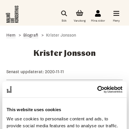
G
å
t
i
Sök
Varukorg
Mina sidor
Meny
l
l
d
Hem
Biografi
Krister Jonsson
e
t
h
u
Krister Jonsson
v
u
d
s
Senast uppdaterat: 2020-11-11
a
k
Instrument:
gitarr
l
i
g
a
i
Krister Jonsson har länge varit en av de mest
n
This website uses cookies
respekterade och eftertraktade musikerna från Malmö
n
We use cookies to personalise content and ads, to
och få svenska gitarrister har lovordats som han av såväl
e
h
provide social media features and to analyse our traffic.
kritiker och publik som musiker. Hans varierade och