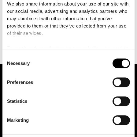
å
We also share information about your use of our site with
utåtriktade gitarrspel har kunnat höras i bl a Fredrik
l
l
our social media, advertising and analytics partners who
Lundin Overdrive, Cennet Jönsson Quartet , Linda
e
may combine it with other information that you’ve
Pettersson Bratt/Krister Jonsson Duo och Peter Danemo
t
provided to them or that they’ve collected from your use
Kapell. Med egna gruppen Krister Jonsson Trio har han
of their services.
spelat in två skivor, på den senare av dem tillsammans
med cellisten Svante Henryson.
To reach and use players on our website, you need to
manage cookies
C
Necessary
o
n
s
Preferences
e
n
t
Statistics
S
Malmö Live Konserthus AB
e
Marketing
205 80 Malmö
l
e
Sceningång