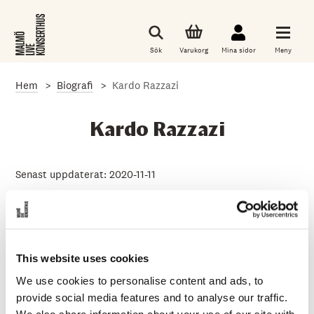
G
å
t
i
Sök
Varukorg
Mina sidor
Meny
l
l
d
Hem
Biografi
Kardo Razzazi
e
t
h
u
Kardo Razzazi
v
u
d
s
Senast uppdaterat: 2020-11-11
a
k
Instrument:
recitatör
l
i
g
a
i
Kardo Razzazi studerade på Teaterhögskolan i Malmö
This website uses cookies
n
mellan 2008-2011 och har sedan dess huvudsakligen
n
We use cookies to personalise content and ads, to
varit anställd på Malmö Stadsteater och gjort roller som
e
provide social media features and to analyse our traffic.
h
Amor i ”Jag ringer minna bröder” men även gjort roller