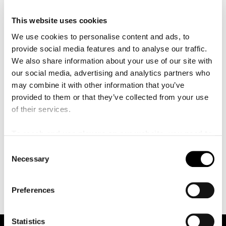
å
Royal Liverpool PhilharmonicOrchestra och
l
l
för sitt enastående engagemang för unga
This website uses cookies
e
musiker. Efter sångstudier vid Cambridge University och
t
We use cookies to personalise content and ads, to
Royal College of Music i London antogs
provide social media features and to analyse our traffic.
hon som BBC Radio 3New Generation Artist. Johnston
We also share information about your use of our site with
har framträtt vid Bayerische Staatsoper, Teatro alla Scala
our social media, advertising and analytics partners who
di Milano, Salzburg Festival och Festival d’Aix-en-
may combine it with other information that you’ve
Provence i operor som
provided to them or that they’ve collected from your use
Peter Grimes, DieTote Stadt och Wilhelm Tell. Som
of their services.
konsertsångerska har Johnston framträtt
med PhilharmoniaOrchestra, Oslo-Filharmonien och BBC
To reach and use players on our website, you need to
Symphony Orchestra. Under säsongen 2022/2023
manage cookies
C
väntar bland annat engagemang
Necessary
o
vid Glyndebourne Festival och konserter med Minnesota
n
Orchestra.
s
Preferences
e
n
t
Statistics