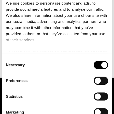
å
We use cookies to personalise content and ads, to
”1970”. Doari började sin musikaliska resa som sexåring
l
l
provide social media features and to analyse our traffic.
och bekantade sig med slagverk i den israeliska öknen i
e
We also share information about your use of our site with
oasen Wadi Farran. Bland hans slagverkslärare kan
t
our social media, advertising and analytics partners who
nämnas Zohar Fresco, Glen Vallez, Sallem Darwish och
may combine it with other information that you’ve
Ahmed Taher. Itamar Doari är tillsammans med sångaren
provided to them or that they’ve collected from your use
och kompositören Ravid Kahalani en av grundarna till
of their services.
bandet Yemen Blues, som blandar musik från Yemen
med västafrikansk och arabisk musik samt mordern funk
To reach and use players on our website, you need to
och han ingår också i andra musikaliska sammanhang
manage cookies
där musikstilar från vitt skilda genrer blandas.
C
Necessary
o
n
s
Preferences
e
n
t
Statistics
S
e
Marketing