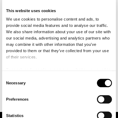
å
Carlo, Teatro alla Scala di Milano, Tokyo Spring
l
l
Festival, Israeli Opera Tel Aviv och Royal Opera
This website uses cookies
e
House, Covent Garden i London. Tidigare säsonger
t
We use cookies to personalise content and ads, to
framträdde Sim bland annat vid Salzburg
provide social media features and to analyse our traffic.
Festival och GlyndebourneFestival samt
We also share information about your use of our site with
på Teatro Massimo di
our social media, advertising and analytics partners who
Palermo, Ópera de Lausanne, Théâtre des Champs-
may combine it with other information that you’ve
Elysées, Savonlinna Opera Festival och
provided to them or that they’ve collected from your use
Wiener Staatsoper. Insung Sim studerade sång
of their services.
vid Universität für Musik und darstellende Kunst Wien i
slutet av 1990-talet. Han hade då redan erhållit första
To reach and use players on our website, you need to
pris i den koreanska sångtävlingen KBC Competition.
manage cookies
C
Efter utbildningen erhöll Sim även pris
Necessary
o
i Belvedere Singing Competition och priser i tävlingar i
n
Los Angeles och Oslo.
s
Preferences
e
n
t
Statistics