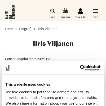
G
å
t
i
Sök
Varukorg
Mina sidor
Meny
l
l
d
Hem
Biografi
Iiris Viljanen
e
t
h
u
Iiris Viljanen
v
u
d
s
Senast uppdaterat: 2024-03-19
a
k
Instrument:
artist
l
i
g
a
This website uses cookies
i
Iiris Viljanen är pianist, sångare och rappare från
n
We use cookies to personalise content and ads, to
Korsholm i Österbotten. 2020 släpptes det hyllade
n
provide social media features and to analyse our traffic.
albumet ”Den lilla havsfrun”. ”En finsk jul” är Viljanens
e
h
We also share information about your use of our site with
fjärde soloalbum och släpps av Teg Publishing på vinyl