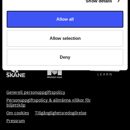
Show details
t
Dag Hammarskjölds torg 4
211 18 Malmö
i
o
Lastbrygga
Allow all
n
Beringsgatan 1-3
Biljettcenter
Allow selection
040 34 35 00
biljettcenter@malmolive.se
Deny
Generell personuppgiftspolicy
Personuppgiftspolicy & allmänna villkor för
biljettköp
Om cookies
Tillgänglighetsredogörelse
Pressrum