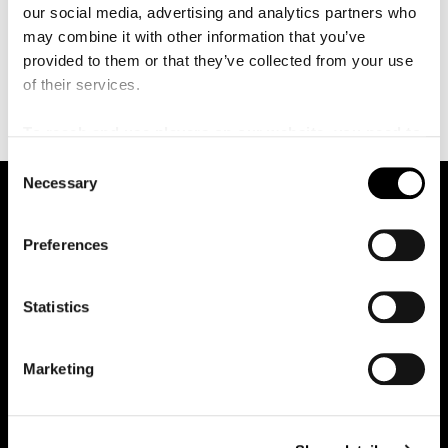
å
our social media, advertising and analytics partners who
och digitalt.
Iiris Viljanen producerade albumet, men en
l
l
may combine it with other information that you’ve
låt står Patrik Berger (Robyn, Lana Del Rey, Veronica
e
provided to them or that they’ve collected from your use
Maggio) bakom. Jonas Teglund (I.B. Sundström, Mattias
t
of their services.
Alkberg) producerade en annan låt.
To reach and use players on our website, you need to
manage cookies
C
Necessary
o
n
s
Preferences
e
n
t
Statistics
Malmö Live Konserthus AB
S
205 80 Malmö
e
Marketing
l
Sceningång
Beringsgatan 5
e
c
Besöksadress