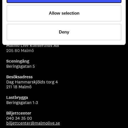
Allow selection
Deny
Malmö Live Konserthus AB
205 80 Malmö
Sceningång
Beringsgatan 5
Besöksadress
Dag Hammarskjölds torg 4
211 18 Malmö
Lastbrygga
Beringsgatan 1-3
Biljettcenter
040 34 35 00
biljettcenter@malmolive.se