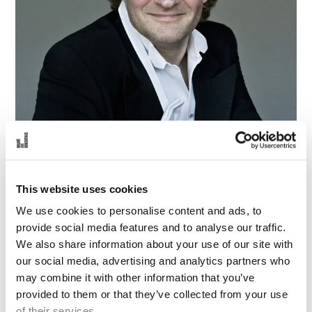
å
l
l
e
t
This website uses cookies
Instrument:
Dirigent
We use cookies to personalise content and ads, to
provide social media features and to analyse our traffic.
We also share information about your use of our site with
Henrik Vagn Christensen är en mångsidig dirigent med en
our social media, advertising and analytics partners who
repertoar som spänner över flera konstformer och
may combine it with other information that you’ve
genrer: symfonier, ny musik, opera, operett och musikal,
provided to them or that they’ve collected from your use
men också balett.
of their services.