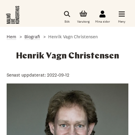
G
å
t
i
Sök
Varukorg
Mina sidor
Meny
l
l
d
Hem
Biografi
Henrik Vagn Christensen
e
t
h
u
Henrik Vagn Christensen
v
u
d
s
Senast uppdaterat: 2022-09-12
a
k
l
i
g
a
i
n
n
e
h