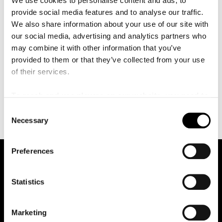
We use cookies to personalise content and ads, to
å
svenske cellonestor Frans Helmersson, utvaldes Krijgh
l
provide social media features and to analyse our traffic.
l
som Rising Star Artist och erbjöds därigenom en mängd
We also share information about your use of our site with
e
konserter i världens stora konserthus. Detta gav förstås
t
our social media, advertising and analytics partners who
ringar på vattnet och nu framträder Krijgh med ledande
may combine it with other information that you’ve
orkestrar och dirigenter både i Europa och USA som
provided to them or that they’ve collected from your use
Boston Symphony Orchestra och Andris Nelsons med
of their services.
konserter både i Boston Symphony Hall och Carnegie
Hall i New York, London Philharmonic Orchestra,
To reach and use players on our website, you need to
Bamberger Symphoniker och Rotterdam Philharmonic.
manage cookies
C
Necessary
o
n
s
Preferences
e
n
t
Statistics
S
e
Marketing
l