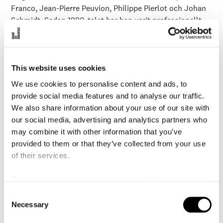
å
Franco, Jean-Pierre Peuvion, Philippe Pierlot och Johan
l
l
Schmidt. Sedan 1990-talet har han varit professionellt
e
aktiv inom konsten. Han var en del av operastudion på
t
De Muntschouwburg, var involverad i grundandet av QO2
och Hermes Ensemble, ledde programmeringen vid
deSingel och den europeiska kulturhuvudstaden i Brygge,
This website uses cookies
och är grundaren av Talklang i Sydtyrolen. Centralt i
We use cookies to personalise content and ads, to
hans konstnärliga projekt är sökandet efter innovativa
provide social media features and to analyse our traffic.
lyssningsformat, betydelsen av autentisk rörelsen i
We also share information about your use of our site with
musik, och undersökningen av betydelsen av
our social media, advertising and analytics partners who
musikdramaturgi i konstnärliga hybridformer. Efter år av
may combine it with other information that you’ve
samarbete med koreografen Raimund Hoghe, har han de
provided to them or that they’ve collected from your use
senaste åren arbetat intensivt med sångaren/artisten
of their services.
Maja Jantar, ljudkonstnären Adriaan Severins,
koreografen/regissören Isabella Soupart, viola da
To reach and use players on our website, you need to
gambiste Luciana Elizondo och ljudteknikern Silas Bieri.
manage cookies
C
Necessary
o
n