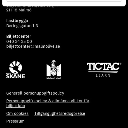
Besöksadress
Dag Hammarskjölds torg 4
211 18 Malmö
Lastbrygga
Beringsgatan 1-3
Biljettcenter
040 34 35 00
biljettcenter@malmolive.se
Generell personuppgiftspolicy
Personuppgiftspolicy & allmänna villkor för
biljettköp
Om cookies
Tillgänglighetsredogörelse
Pressrum