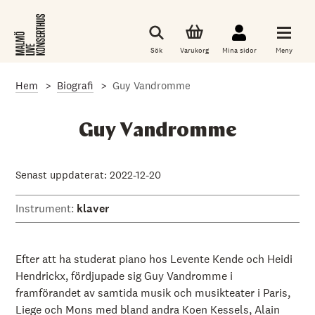
G
å
t
i
Sök
Varukorg
Mina sidor
Meny
l
l
d
Hem
Biografi
Guy Vandromme
e
t
h
u
Guy Vandromme
v
u
d
s
Senast uppdaterat: 2022-12-20
a
k
Instrument:
klaver
l
i
g
a
i
Efter att ha studerat piano hos Levente Kende och Heidi
n
Hendrickx, fördjupade sig Guy Vandromme i
n
framförandet av samtida musik och musikteater i Paris,
e
h
Liege och Mons med bland andra Koen Kessels, Alain