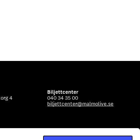
Biljettcenter
org 4
040 34 35 00
biljettcenter@malmolive.se