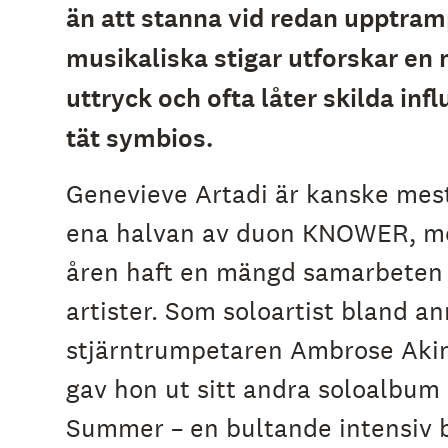
än att stanna vid redan upptra
e
h
musikaliska stigar utforskar en
å
l
l
uttryck och ofta låter skilda inf
e
t
tät symbios.
Genevieve Artadi är kanske mes
ena halvan av duon KNOWER, m
åren haft en mängd samarbeten
artister. Som soloartist bland a
stjärntrumpetaren Ambrose Aki
gav hon ut sitt andra soloalbum
Summer – en bultande intensiv 