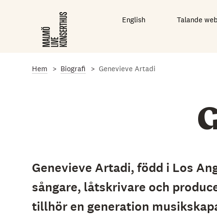
G
å
English
Talande we
t
i
l
l
d
e
Hem
Biografi
Genevieve Artadi
t
h
u
v
G
u
d
s
a
k
l
Genevieve Artadi, född i Los Ang
i
g
sångare, låtskrivare och produc
a
i
tillhör en generation musikskap
n
n