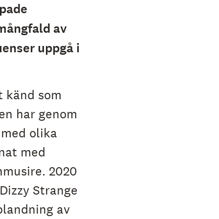
mpade
 mångfald av
luenser uppgå i
t känd som
en har genom
 med olika
nnat med
nmusire. 2020
 Dizzy Strange
blandning av