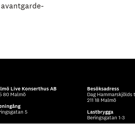
h avantgarde-
lmö Live Konserthus AB
Besöksadress
5 80 Malmö
Dag Hammarskjölds t
211 18 Malmö
eningång
ringsgatan 5
Lastbrygga
Beringsgatan 1-3