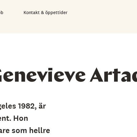
bb
Kontakt & öppettider
enevieve Arta
eles 1982, är
ent. Hon
are som hellre