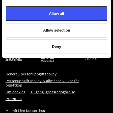
211 18 Malmö
i
Lastbrygga
o
Allow all
Beringsgatan 1-3
n
Biljettcenter
040 34 35 00
Allow selection
biljettcenter@malmolive.se
Deny
Generell personuppgiftspolicy
Personuppgiftspolicy & allmänna villkor för
biljettköp
Om cookies
Tillgänglighetsredogörelse
Pressrum
Malmö Live Konserthus