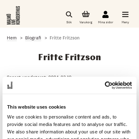
G
å
t
i
Sök
Varukorg
Mina sidor
Meny
l
l
d
Hem
Biografi
Fritte Fritzson
e
t
h
u
Fritte Fritzson
v
u
d
s
Senast uppdaterat: 2024-03-19
a
k
Instrument:
komiker
l
i
g
This website uses cookies
a
i
Fritte Fritzson är komiker, manusförfattare och poddare.
We use cookies to personalise content and ads, to
n
2006 startade han tillsammans med Marcus Johansson
n
provide social media features and to analyse our traffic.
humorklubben Oslipat som idag finns i fem svenska
e
We also share information about your use of our site with
h
städer och också arrangerar Svenska Standupgalan.