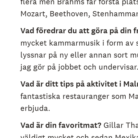
flera men Brahms får första plat
Mozart, Beethoven, Stenhammar, 
Vad föredrar du att göra på din fr
mycket kammarmusik i form av s
lyssnar på ny eller annan sort m
jag gör på jobbet och undervisar
Vad är ditt tips på aktivitet i Ma
fantastiska restauranger som Ma
erbjuda.
Vad är din favoritmat?
Gillar Th
väldigt mycket och sedan Mexik