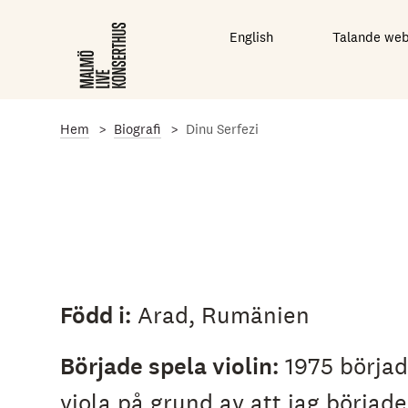
G
å
English
Talande we
t
i
l
l
d
e
Hem
Biografi
Dinu Serfezi
t
h
u
v
u
d
s
a
k
l
Född i:
Arad, Rumänien
i
g
a
Började spela violin:
1975 börjad
i
n
viola på grund av att jag började
n