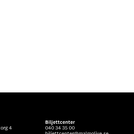
Biljettcenter
org 4
040 34 35 00
biljettcenter@malmolive.se