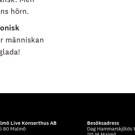
ens hörn.
fonisk
ör människan
glada!
lmö Live Konserthus AB
Besöksadress
5 80 Malmö
Dag Hammarskjölds t
211 18 Malmö