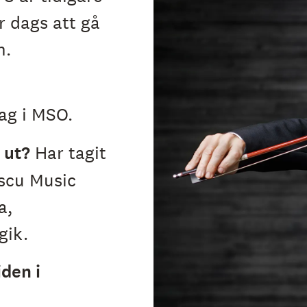
r dags att gå
n.
ag i MSO.
 ut?
Har tagit
scu Music
a,
ik.
iden i