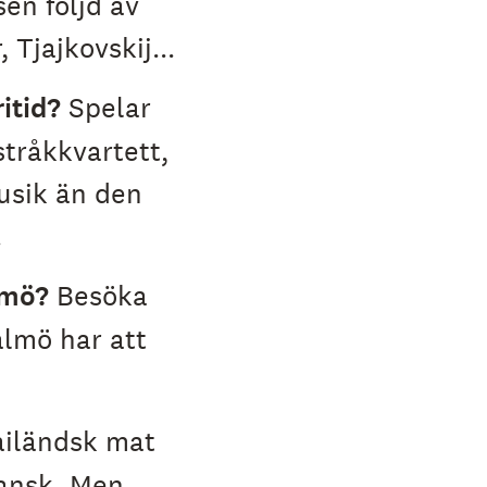
sen följd av
Tjajkovskij...
itid?
Spelar
tråkkvartett,
usik än den
.
lmö?
Besöka
lmö har att
ailändsk mat
ansk. Men