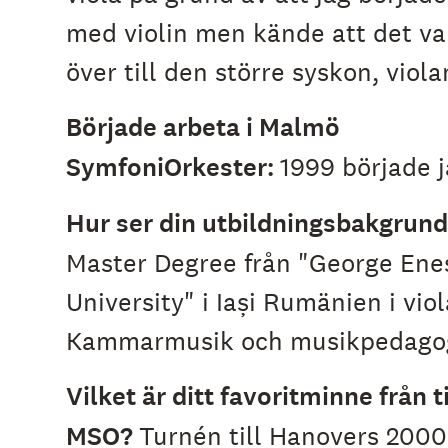
e
med violin men kände att det va
h
å
över till den större syskon, viola
l
l
e
Började arbeta i Malmö
t
SymfoniOrkester:
1999 började j
Hur ser din utbildningsbakgrund
Master Degree från "George Ene
University" i Iași Rumänien i viol
Kammarmusik och musikpedagog
Vilket är ditt favoritminne från t
MSO?
Turnén till Hanovers 2000