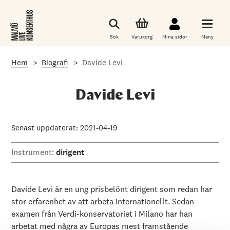
G
å
t
i
Sök
Varukorg
Mina sidor
Meny
l
l
d
Hem
Biografi
Davide Levi
e
t
h
u
Davide Levi
v
u
d
s
Senast uppdaterat: 2021-04-19
a
k
Instrument:
dirigent
l
i
g
a
i
Davide Levi är en ung prisbelönt dirigent som redan har
n
stor erfarenhet av att arbeta internationellt. Sedan
n
examen från Verdi-konservatoriet i Milano har han
e
h
arbetat med några av Europas mest framstående