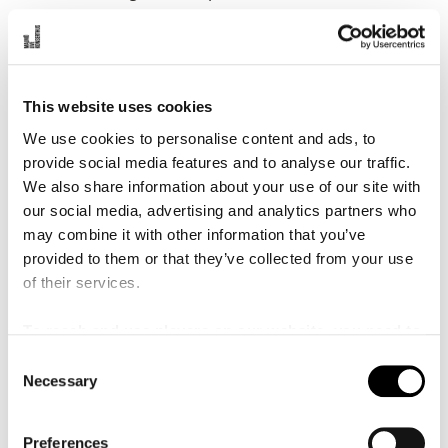
å
orkestrar och operahus, inklusive Oper Leipzig,
l
l
Garsington Opera, Opera North, Opera de Tenerife,
e
English Touring Opera, I Pomeriggi Musicali, the Hebrides
t
Ensemble, the Britten-Pears Symphony Orchestra och
This website uses cookies
Orchestra Sinfonica Abruzzese.
We use cookies to personalise content and ads, to
På repertoaren står verk som Sibelius Violinkonsert,
provide social media features and to analyse our traffic.
Rimsky-Korsakovs
Scheherazade
och Beethovens femte
We also share information about your use of our site with
symfoni. Senare höjdpunkter inom operagenren
our social media, advertising and analytics partners who
inkluderar
Cavalleria Rusticana, La Traviata, Cosi fan
may combine it with other information that you’ve
tutte, Carmen
och Rossinis
Äktenskapsväxeln.
provided to them or that they’ve collected from your use
Davide har också varit assisterande dirigent vid
of their services.
Leipzigoperans rosade uppsättning av
Flickan från
västern
och hela Wagners Ringcykel som sattes upp
To reach and use players on our website, you need to
säsongen 2018/19.
manage cookies
C
Necessary
o
Med ett starkt engagemang för unga musiker har Davide
n
dirigerat vid workshops för nyblivna kompositörer med
s
Orchestra of Opera North och Hebrides Ensemble. Han
Preferences