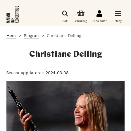
G
å
t
i
Sök
Varukorg
Mina sidor
Meny
l
l
d
Hem
Biografi
Christiane Delling
e
t
h
u
Christiane Delling
v
u
d
s
Senast uppdaterat: 2024-03-08
a
k
l
i
g
a
i
n
n
e
h