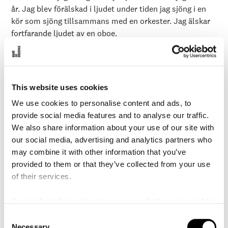
år. Jag blev förälskad i ljudet under tiden jag sjöng i en
kör som sjöng tillsammans med en orkester. Jag älskar
fortfarande ljudet av en oboe.
Började arbeta i Malmö SymfoniOrkester:
1995
Hur ser din utbildningsbakgrund ut?
Jag började mina
studier på Musikhochschule Freiburg med
This website uses cookies
professor Hans Elhorst och senare vid Musikhochschule
We use cookies to personalise content and ads, to
Köln med professor Helmut Hucke. Förutom det lärde
provide social media features and to analyse our traffic.
jag mig mycket från masterclasses med Prof Ingo
We also share information about your use of our site with
Goritzki och från att lyssna på professor Heinz Holligers
our social media, advertising and analytics partners who
lektioner i Freiburg. Men att spela med de tyska
may combine it with other information that you’ve
ungdomsorkestrarna var min största upplevelse;
provided to them or that they’ve collected from your use
först Landesjugendorchester Baden - Württemberg och
of their services.
sedan Tysklands nationella ungdomsorkester. Dessa
erfarenheter fick mig att välja mitt yrke som
To reach and use players on our website, you need to
orkestermusiker som fortfarande är en stor kärlek till
manage cookies
mig!
C
Necessary