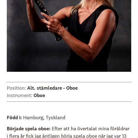
å
l
l
e
t
Position:
Alt. stämledare - Oboe
Instrument:
Oboe
Född i:
Hamburg, Tyskland
Började spela oboe:
Efter att ha övertalat mina föräldrar
i flera år fick jag äntligen börja spela oboe när jag var 13