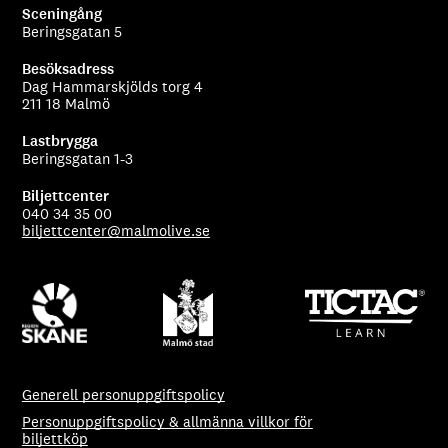
Sceningång
Beringsgatan 5
Besöksadress
Dag Hammarskjölds torg 4
211 18 Malmö
Lastbrygga
Beringsgatan 1-3
Biljettcenter
040 34 35 00
biljettcenter@malmolive.se
Generell personuppgiftspolicy
Personuppgiftspolicy & allmänna villkor för
biljettköp