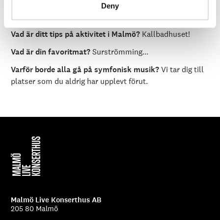
Umgås med mina fyra döttrar, mina katter, mediterar och
Deny
låter mig blir överraskad av livets skönhet.
Vad är ditt tips på aktivitet i Malmö?
Kallbadhuset!
Vad är din favoritmat?
Surströmming...
Varför borde alla gå på symfonisk musik?
Vi tar dig till
platser som du aldrig har upplevt förut.
Malmö Live Konserthus AB
205 80 Malmö