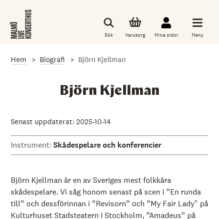
G
å
t
i
Sök
Varukorg
Mina sidor
Meny
l
l
d
Hem
Biografi
Björn Kjellman
e
t
h
u
Björn Kjellman
v
u
d
s
Senast uppdaterat: 2025-10-14
a
k
Instrument:
Skådespelare och konferencier
l
i
g
a
i
Björn Kjellman är en av Sveriges mest folkkära
n
skådespelare. Vi såg honom senast på scen i ”En runda
n
till” och dessförinnan i ”Revisorn” och ”My Fair Lady" på
e
h
Kulturhuset Stadsteatern i Stockholm, ”Amadeus” på