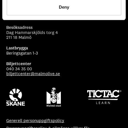
205 80 Malmö
Deny
Sceningång
Beringsgatan 5
Besöksadress
Dag Hammarskjölds torg 4
211 18 Malmö
Lastbrygga
Beringsgatan 1-3
Biljettcenter
040 34 35 00
biljettcenter@malmolive.se
Generell personuppgiftspolicy