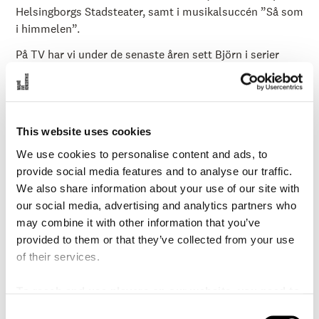
å
Helsingborgs Stadsteater, samt i musikalsuccén ”Så som
l
l
i himmelen”.
e
t
På TV har vi under de senaste åren sett Björn i serier
som ”Handen på hjärtat”, ”Heder” och ”Kärlek och
anarki” och vi minns honom från film- och TV-
produktioner som t ex "Jag älskar dig - En
skilsmässokomedi”, "Delhis vackraste händer”, "Torka
This website uses cookies
aldrig tårar utan handskar", ”30 grader i februari””Adam
We use cookies to personalise content and ads, to
& Eva” (för vilken han Guldbaggenominerades), ”Vägen
provide social media features and to analyse our traffic.
ut” (för vilken han Guldbaggebelönades), ”Pelle
We also share information about your use of our site with
Svanslös”, ”Livet är en schlager”, ”Så vit som en snö”,
our social media, advertising and analytics partners who
”Klassfesten”, ”Himlen är oskyldigt blå” och ”Annika
may combine it with other information that you’ve
Bengtzon”.
provided to them or that they’ve collected from your use
På scen har vi tidigare sett honom i t ex ”Mefisto”, ”Don
of their services.
Juan i Soho” och ”Tjechovträdgården" på Stockholms
Stadsteater, ”Den tatuerade änkan” på Scalateatern i
To reach and use players on our website, you need to
Stockholm, ”Förklädet” och ”Arsenik och gamla
manage cookies
C