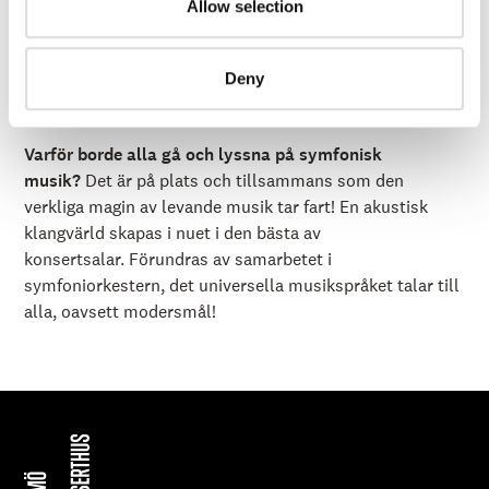
Allow selection
Vad är ditt tips på aktivitet i Malmö?
Flanering genom
Slottsträdgården, sedan längs Ribersborgstranden och
kallbad!
Deny
Vad äter du helst?
Raw food
Varför borde alla gå och lyssna på symfonisk
musik?
Det är på plats och tillsammans som den
verkliga magin av levande musik tar fart! En akustisk
klangvärld skapas i nuet i den bästa av
konsertsalar. Förundras av samarbetet i
symfoniorkestern, det universella musikspråket talar till
alla, oavsett modersmål!