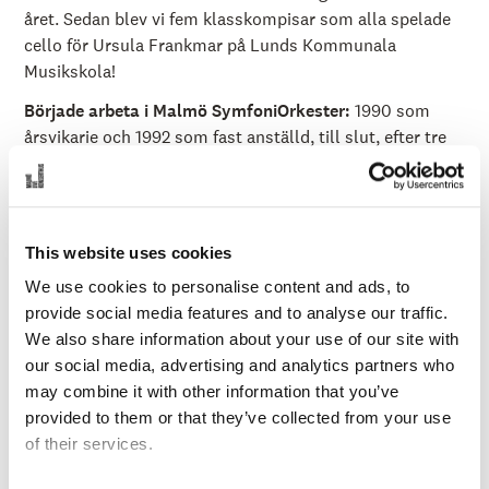
året. Sedan blev vi fem klasskompisar som alla spelade
cello för Ursula Frankmar på Lunds Kommunala
Musikskola!
Började arbeta i Malmö SymfoniOrkester:
1990 som
årsvikarie och 1992 som fast anställd, till slut, efter tre
vinnande provspelningar!
Hur ser din utbildningsbakgrund ut?
Högskolestudier i
Freiburg och Düsseldorf 1982-89. Jag har även gått
This website uses cookies
kurser på Wiks slott 1980, Les Arcs 1982, Schloß
Pommersfelden 1983, Sveg 1984, Blonay 1987 och
We use cookies to personalise content and ads, to
Hinterzarten 1988. Sedan slutligen Bäckaskogs slott
provide social media features and to analyse our traffic.
2006 - mitt i karriären! Är även med i en gemensamt
We also share information about your use of our site with
ömsesidig kompetensutveckling minst en gång per
our social media, advertising and analytics partners who
säsong kring kammarmusik.
may combine it with other information that you’ve
provided to them or that they’ve collected from your use
Vilket är ditt favoritminne från tiden i MSO?
Den
of their services.
avslutande konserten i Elbphilharmonie i Hamburg under
"Faust- turnén" 2018. Marc Soustrot, vår tidigare