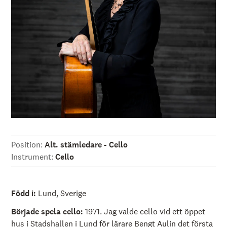
å
l
l
e
t
Position:
Alt. stämledare - Cello
Instrument:
Cello
Född i:
Lund, Sverige
Började spela cello:
1971. Jag valde cello vid ett öppet
hus i Stadshallen i Lund för lärare Bengt Aulin det första