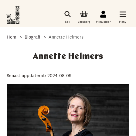
G
å
t
i
Sök
Varukorg
Mina sidor
Meny
l
l
d
Hem
Biografi
Annette Helmers
e
t
h
u
Annette Helmers
v
u
d
s
Senast uppdaterat: 2024-08-09
a
k
l
i
g
a
i
n
n
e
h