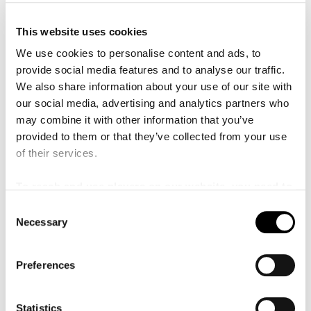
spela trummor i kommunala musikskolan när jag var tio
år (1990).
This website uses cookies
Började arbeta i Malmö SymfoniOrkester:
2008
We use cookies to personalise content and ads, to
provide social media features and to analyse our traffic.
Hur ser din utbildningsbakgrund ut?
Jag har gått i
We also share information about your use of our site with
Svedalas kommunala musikskola samt på
our social media, advertising and analytics partners who
Musikhögskolan i Malmö.
may combine it with other information that you’ve
Vilket är ditt favoritminne från tiden i MSO?
En riktig
provided to them or that they’ve collected from your use
höjdpunkt var vår Europa-turné 2018! Fantastiska
of their services.
konsertsalar, städer och solister!
To reach and use players on our website, you need to
Vilka andra orkestrar/ensembler eller sammanhang har
manage cookies
C
du spelat i?
Jag blev anställd som slagverkare och
Necessary
o
pukslagare i Marinens Musikkår 2002. Efter ett par år
n
sökte jag mig vidare till Århus Symfoniorkester i
s
Danmark. Där arbetade jag som solo-janitshar
Preferences
e
(janitshar=slagverkare) i ca tre år. År 2008 sökte jag mig
n
tillbaka till Skåne och lyckades få anställning i
t
Statistics