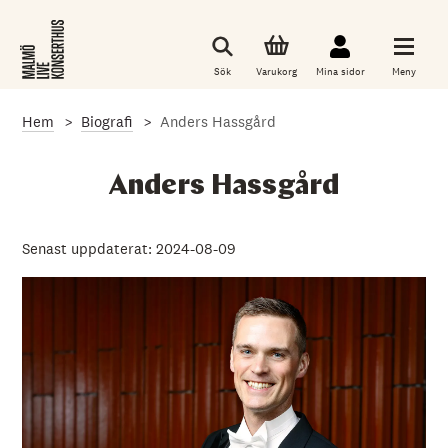
G
å
t
i
Sök
Varukorg
Mina sidor
Meny
l
l
d
Hem
Biografi
Anders Hassgård
e
t
h
u
Anders Hassgård
v
u
d
s
Senast uppdaterat: 2024-08-09
a
k
l
i
g
a
i
n
n
e
h