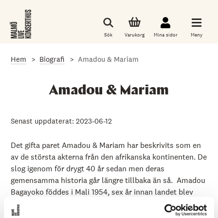
G
å
t
i
Sök
Varukorg
Mina sidor
Meny
l
l
d
Hem
Biografi
Amadou & Mariam
e
t
h
u
Amadou & Mariam
v
u
d
s
Senast uppdaterat: 2023-06-12
a
k
l
Det gifta paret Amadou & Mariam har beskrivits som en
i
av de största akterna från den afrikanska kontinenten. De
g
slog igenom för drygt 40 år sedan men deras
a
i
gemensamma historia går längre tillbaka än så. Amadou
n
Bagayoko föddes i Mali 1954, sex år innan landet blev
n
e
självständigt från Frankrike. Musiken var en del av hans
h
liv från att han var barn, när han spelade flöjt för lokala