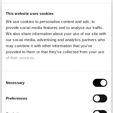
å
fiskare. Mariam Doumbia föddes 1958, även hon i Mali.
l
l
Både Amadou och Mariam levde med synnedsättning
e
This website uses cookies
från tidig ålder, och träffades på Malis institut för unga
t
We use cookies to personalise content and ads, to
blinda där de spelade i institutets orkester.
provide social media features and to analyse our traffic.
De började tidigt skapa musik tillsammans och 1986 kom
We also share information about your use of our site with
genombrottet med albumet ”Sou Ni Tile”. Låten "Je
our social media, advertising and analytics partners who
pense à toi" blev en stor hit och deras internationella
may combine it with other information that you’ve
karriär tog fart. Genom åren har de gett ut tio album,
provided to them or that they’ve collected from your use
varit Grammynominerade, samarbetat med en rad olika
of their services.
framstående musiker och framträdde inför världsledare i
samband med Nobels fredspriskonsert 2009.
To reach and use players on our website, you need to
manage cookies
Med sin musik vill Amadou & Mariam sprida ett positivt
C
Necessary
budskap, och genom sin karriär har de engagerat sig i en
o
rad humanitära frågor kopplat till bland annat demokrati
n
och kvinnors rättigheter.
s
Preferences
e
n