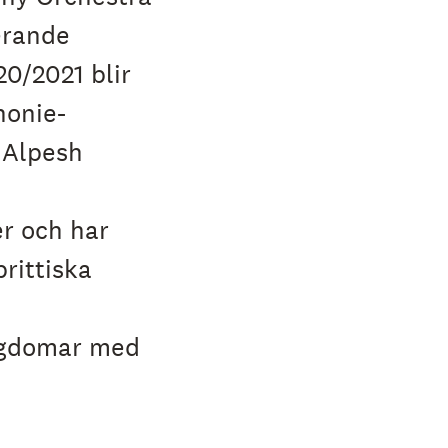
terande
0/2021 blir
onie-
 Alpesh
r och har
rittiska
ngdomar med