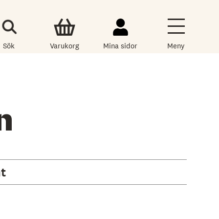
Sök
Varukorg
Mina sidor
Meny
n
nt