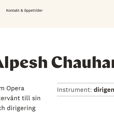
Kontakt & öppettider
Alpesh Chauha
am Opera
Instrument:
dirige
vänt till sin
h dirigering