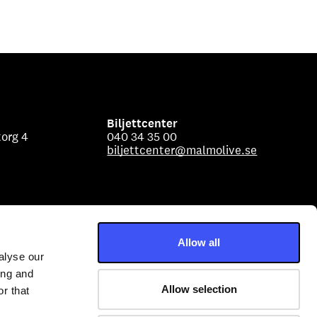
Biljettcenter
org 4
040 34 35 00
biljettcenter@malmolive.se
Allow all
alyse our
ing and
Allow selection
r that