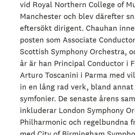
vid Royal Northern College of Mu
e
h
Manchester och blev därefter s
å
l
eftersökt dirigent. Chauhan inn
l
e
posten som Associate Conductor
t
Scottish Symphony Orchestra, oc
år är han Principal Conductor i 
Arturo Toscanini i Parma med vi
in en lång rad verk, bland annat
symfonier. De senaste årens sa
inkluderar London Symphony Or
Philharmonic och regelbundna 
med City of Birmingham Sympho