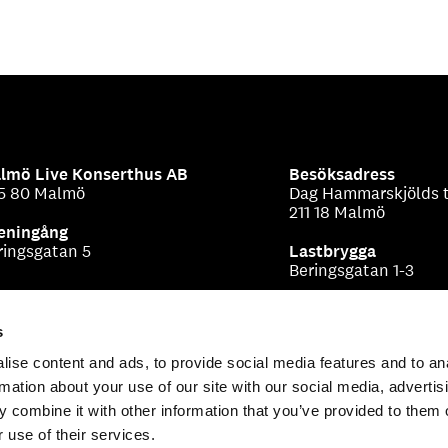
lmö Live Konserthus AB
Besöksadress
5 80 Malmö
Dag Hammarskjölds t
211 18 Malmö
eningång
ringsgatan 5
Lastbrygga
Beringsgatan 1-3
s
ise content and ads, to provide social media features and to an
rmation about your use of our site with our social media, advertis
 combine it with other information that you’ve provided to them o
 use of their services.