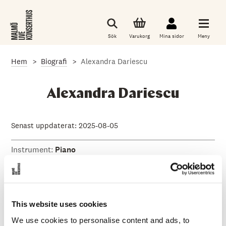
G
å
t
i
Sök
Varukorg
Mina sidor
Meny
l
l
d
Hem
Biografi
Alexandra Dariescu
e
t
h
u
Alexandra Dariescu
v
u
d
s
Senast uppdaterat: 2025-08-05
a
k
Instrument:
Piano
l
i
g
a
i
Alexandra Dariescu
, rumä
nsk-brittisk pianist, blev 2013
n
den f
örsta kvinnliga rumä
nska pianisten
att framträda på
n
This website uses cookies
Royal Albert Hall. Hon uppträder på scener som Carnegie
e
h
We use cookies to personalise content and ads, to
Hall och Musikverein och har spelat med orkestrar som