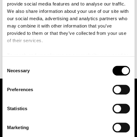
å
provide social media features and to analyse our traffic.
London Philharmonic och Detroit Symphony. Hon har
l
l
We also share information about your use of our site with
släppt nio hyllade album, senast Clara Schumanns och
e
our social media, advertising and analytics partners who
Edvard Griegs pianokonserter med Philharmonia
t
may combine it with other information that you’ve
Orchestra (2024). Dariescu är utbildad
vid Royal
provided to them or that they’ve collected from your use
Northern College of Music i Manchester och Guildhall
of their services.
School of Music and Drama i London. Hon
är idag
professor vid Guildhall och fortsätter att vara en
To reach and use players on our website, you need to
framträdande figur på världens största konsertscener.
manage cookies
C
Necessary
o
n
s
Preferences
e
n
t
Statistics
S
e
Marketing
Malmö Live Konserthus AB
l
205 80 Malmö