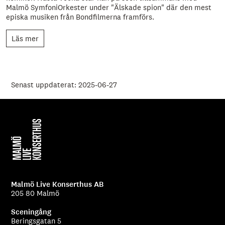
Malmö SymfoniOrkester under "Älskade spion" där den mest
episka musiken från Bondfilmerna framförs.
Läs mer
Senast uppdaterat: 2025-06-27
Malmö Live Konserthus AB
205 80 Malmö
Sceningång
Beringsgatan 5