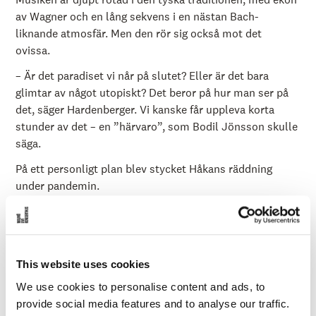
av Wagner och en lång sekvens i en nästan Bach-
liknande atmosfär. Men den rör sig också mot det
ovissa.
– Är det paradiset vi når på slutet? Eller är det bara
glimtar av något utopiskt? Det beror på hur man ser på
det, säger Hardenberger. Vi kanske får uppleva korta
stunder av det – en ”härvaro”, som Bodil Jönsson skulle
säga.
På ett personligt plan blev stycket Håkans räddning
under pandemin.
– Vid ett tillfälle var jag på väg att ge upp musiken. Jag
hade haft en lång karriär, och plötsligt stannade allt. Jag
tänkte: ska jag verkligen fortsätta? Och så kom det här
stycket, så kraftfullt och så vackert. Det blev en
This website uses cookies
vändpunkt för mig. Det här är verkligen ett mästerverk.
We use cookies to personalise content and ads, to
Och ett mästerverk behöver ingen uppföljare?
provide social media features and to analyse our traffic.