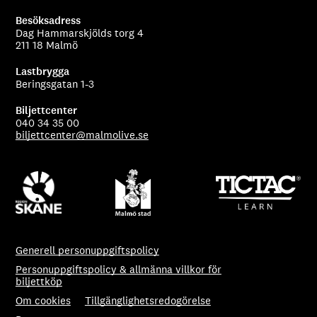
Besöksadress
Dag Hammarskjölds torg 4
211 18 Malmö
Lastbrygga
Beringsgatan 1-3
Biljettcenter
040 34 35 00
biljettcenter@malmolive.se
Generell personuppgiftspolicy
Personuppgiftspolicy & allmänna villkor för
biljettköp
Om cookies
Tillgänglighetsredogörelse