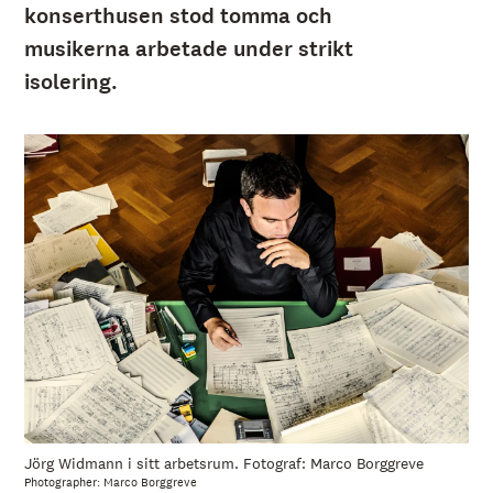
å
konserthusen stod tomma och
l
l
musikerna arbetade under strikt
e
t
isolering.
Jörg Widmann i sitt arbetsrum. Fotograf: Marco Borggreve
Photographer:
Marco Borggreve