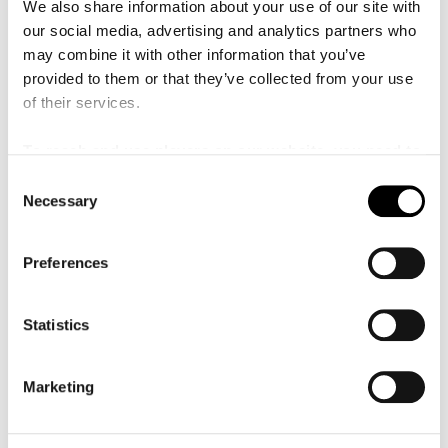
We also share information about your use of our site with
Hardenberger ler.
our social media, advertising and analytics partners who
– Nej, det räcker fint. Men om Jörg vill skriva ett
may combine it with other information that you’ve
kammarverk så säger jag förstås inte nej!
provided to them or that they’ve collected from your use
of their services.
Text:
Lisa Karinsdotter Pålsson
To reach and use players on our website, you need to
manage cookies
C
Relaterade evenemang
Necessary
o
n
27 november 2025
145 – 460 SEK
s
DATE:
PRIS:
Preferences
Konsertsalen
SCEN:
e
n
Brahms & Brabbins
t
Statistics
S
Ett möte mellan Brabbins och Hardenberger där Widmanns
trumpetkonsert söker sig mot evigheten och Brahms andra
e
Marketing
symfoni ger oss musik inspirerad av naturen.
l
e
Visa mer
c