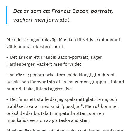
Det är som ett Francis Bacon-porträtt,
vackert men förvridet.
Men det är ingen rak väg. Musiken förvrids, exploderar i
våldsamma orkesterutbrott.
– Det är som ett Francis Bacon-porträtt, säger
Hardenberger. Vackert men förvridet.
Han rör sig genom orkestern, både klangligt och rent
fysiskt och får svar från olika instrumentgrupper – ibland
humoristiska, ibland aggressiva.
– Det finns ett ställe där jag spelar ett glatt tema, och
träblåset svarar med små ”pussljud”. Men så kommer
också de där brutala trumpetutbrotten, som en
musikalisk version av groteska ansikten.
Musiken är djupt rotad i den tyska traditionen, med ekon