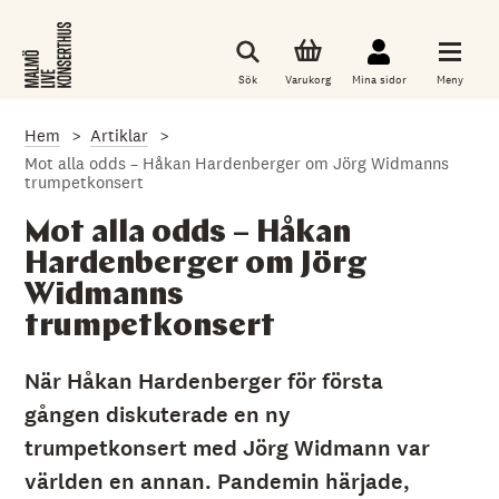
G
å
t
i
Sök
Varukorg
Mina sidor
Meny
l
l
d
Hem
Artiklar
e
t
Mot alla odds – Håkan Hardenberger om Jörg Widmanns
h
trumpetkonsert
u
v
Mot alla odds – Håkan
u
d
Hardenberger om Jörg
s
Widmanns
a
k
trumpetkonsert
l
i
g
När Håkan Hardenberger för första
a
i
gången diskuterade en ny
n
n
trumpetkonsert med Jörg Widmann var
e
världen en annan. Pandemin härjade,
h