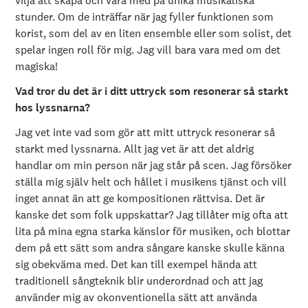
vilja att skapa och vara med på unika musikaliska
stunder. Om de inträffar när jag fyller funktionen som
korist, som del av en liten ensemble eller som solist, det
spelar ingen roll för mig. Jag vill bara vara med om det
magiska!
Vad tror du det är i ditt uttryck som resonerar så starkt
hos lyssnarna?
Jag vet inte vad som gör att mitt uttryck resonerar så
starkt med lyssnarna. Allt jag vet är att det aldrig
handlar om min person när jag står på scen. Jag försöker
ställa mig själv helt och hållet i musikens tjänst och vill
inget annat än att ge kompositionen rättvisa. Det är
kanske det som folk uppskattar? Jag tillåter mig ofta att
lita på mina egna starka känslor för musiken, och blottar
dem på ett sätt som andra sångare kanske skulle känna
sig obekväma med. Det kan till exempel hända att
traditionell sångteknik blir underordnad och att jag
använder mig av okonventionella sätt att använda