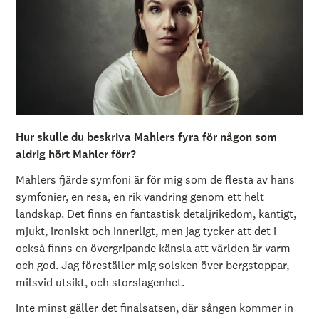
å
l
l
e
t
Hur skulle du beskriva Mahlers fyra för någon som
aldrig hört Mahler förr?
Mahlers fjärde symfoni är för mig som de flesta av hans
symfonier, en resa, en rik vandring genom ett helt
landskap. Det finns en fantastisk detaljrikedom, kantigt,
mjukt, ironiskt och innerligt, men jag tycker att det i
också finns en övergripande känsla att världen är varm
och god. Jag föreställer mig solsken över bergstoppar,
milsvid utsikt, och storslagenhet.
Inte minst gäller det finalsatsen, där sången kommer in