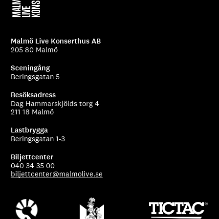
Malmö Live Konserthus AB
205 80 Malmö
Sceningång
Beringsgatan 5
Besöksadress
Dag Hammarskjölds torg 4
211 18 Malmö
Lastbrygga
Beringsgatan 1-3
Biljettcenter
040 34 35 00
biljettcenter@malmolive.se