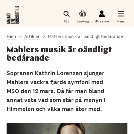
G
å
t
i
Sök
Varukorg
Mina sidor
Meny
l
l
d
Hem
Artiklar
Mahlers musik är oändligt bedårande
e
t
h
Mahlers musik är oändligt
u
bedårande
v
u
d
Sopranen Kathrin Lorenzen sjunger
s
a
Mahlers vackra fjärde symfoni med
k
l
MSO den 12 mars. Då får man bland
i
g
annat veta vad som står på menyn i
a
Himmelen och vilka man äter med.
i
n
n
e
h