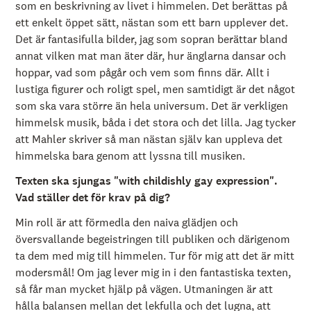
som en beskrivning av livet i himmelen. Det berättas på
ett enkelt öppet sätt, nästan som ett barn upplever det.
Det är fantasifulla bilder, jag som sopran berättar bland
annat vilken mat man äter där, hur änglarna dansar och
hoppar, vad som pågår och vem som finns där. Allt i
lustiga figurer och roligt spel, men samtidigt är det något
som ska vara större än hela universum. Det är verkligen
himmelsk musik, båda i det stora och det lilla. Jag tycker
att Mahler skriver så man nästan själv kan uppleva det
himmelska bara genom att lyssna till musiken.
Texten ska sjungas "with childishly gay expression".
Vad ställer det för krav på dig?
Min roll är att förmedla den naiva glädjen och
översvallande begeistringen till publiken och därigenom
ta dem med mig till himmelen. Tur för mig att det är mitt
modersmål! Om jag lever mig in i den fantastiska texten,
så får man mycket hjälp på vägen. Utmaningen är att
hålla balansen mellan det lekfulla och det lugna, att