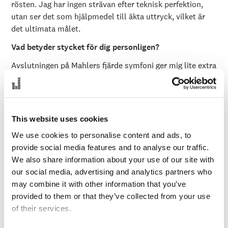
rösten. Jag har ingen strävan efter teknisk perfektion,
utan ser det som hjälpmedel till äkta uttryck, vilket är
det ultimata målet.
Vad betyder stycket för dig personligen?
Avslutningen på Mahlers fjärde symfoni ger mig lite extra
varma minnen. Jag sjöng den i finalen i två av de stora
tävlingarna jag var med i, Solistpriset och Mirjam Helin
Singing Competition, och båda gångerna var det just det
stycket som avslutade mitt bidrag. Man kan nästan säga
This website uses cookies
att Mahlers musik vann tävlingarna åt mig! Resten av
We use cookies to personalise content and ads, to
mina tävlingsprogram handlade mycket om de
provide social media features and to analyse our traffic.
mänskliga, jordiska svårigheterna, och var ibland
We also share information about your use of our site with
smärtsam och skrämmande. Detta löstes upp i “det
our social media, advertising and analytics partners who
himmelska livet”, där allt är bara lek och sorglös
may combine it with other information that you’ve
njutning.
provided to them or that they’ve collected from your use
of their services.