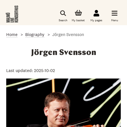
S
k
i
p
Search
My basket
My pages
Menu
t
o
m
Home
Biography
Jörgen Svensson
a
i
n
c
Jörgen Svensson
o
n
t
e
Last updated: 2025-10-02
n
t