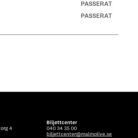
PASSERAT
PASSERAT
Biljettcenter
org 4
040 34 35 00
biljettcenter@malmolive.se