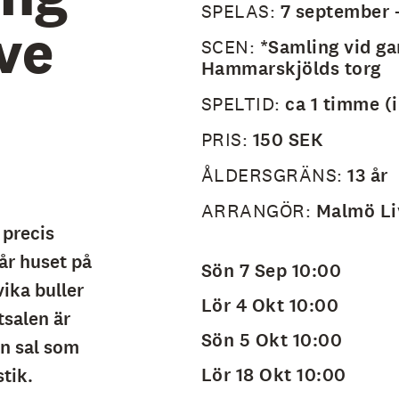
SPELAS:
7 september 
ve
SCEN:
*Samling vid ga
Hammarskjölds torg
SPELTID:
ca 1 timme (
PRIS:
150 SEK
ÅLDERSGRÄNS:
13 år
ARRANGÖR:
Malmö Li
 precis
år huset på
Sön 7 Sep 10:00
ika buller
Lör 4 Okt 10:00
tsalen är
Sön 5 Okt 10:00
en sal som
Lör 18 Okt 10:00
stik.