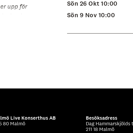
Sön 26 Okt 10:00
er upp för
Sön 9 Nov 10:00
isning i
utvecklas
musik,
Under ett
onserthus
ymliga
Clarion
tauranger
tar vi dig
framför
lmö Live Konserthus AB
Besöksadress
5 80 Malmö
Dag Hammarskjölds t
t arbeta
211 18 Malmö