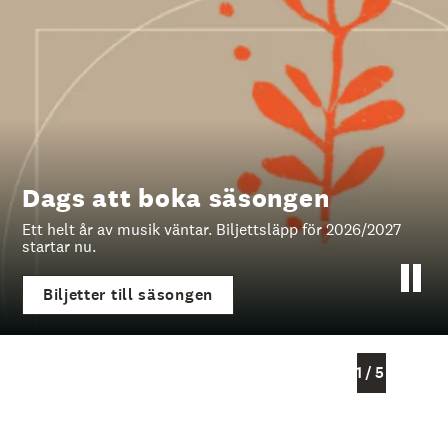
å
l
l
e
t
Dags att boka säsongen
Ett helt år av musik väntar. Biljettsläpp för 2026/2027
startar nu.
Biljetter till säsongen
1
/
5