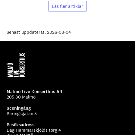
Läs fler artiklar
Senast uppdaterat: 2026-08-04
Malmö Live Konserthus AB
205 80 Malmö
Sceningång
Beringsgatan 5
Besöksadress
Dag Hammarskjölds torg 4