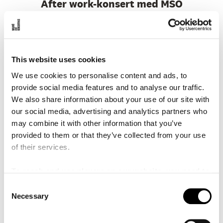
After work-konsert med MSO
Torsdag är AW-dag. Fira den i konsertsalen med Malmö
SymfoniOrkesters blåssektion och ett glas vin.
This website uses cookies
LÄS MER
KÖP BILJETT
We use cookies to personalise content and ads, to
provide social media features and to analyse our traffic.
We also share information about your use of our site with
TORS
27
AUG
2026
18:00
our social media, advertising and analytics partners who
may combine it with other information that you’ve
0 SEK
Kanalscenen
PRIS:
SCEN:
provided to them or that they’ve collected from your use
of their services.
After concert med gäster på
Kanalscenen
To reach and use players on our website, you need to
AW i Bistron med DJ och gäster!
manage cookies
C
Necessary
o
n
LÄS MER
FRI ENTRÉ
s