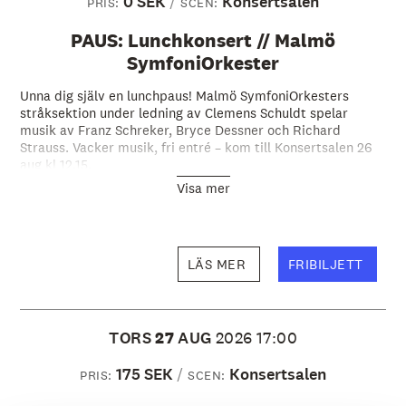
0 SEK
Konsertsalen
PRIS:
SCEN:
PAUS: Lunchkonsert // Malmö
SymfoniOrkester
Unna dig själv en lunchpaus! Malmö SymfoniOrkesters
stråksektion under ledning av Clemens Schuldt spelar
musik av Franz Schreker, Bryce Dessner och Richard
Strauss. Vacker musik, fri entré – kom till Konsertsalen 26
aug kl 12.15.
Visa mer
LÄS MER
FRIBILJETT
TORS
27
AUG
2026
17:00
175 SEK
Konsertsalen
PRIS:
SCEN: